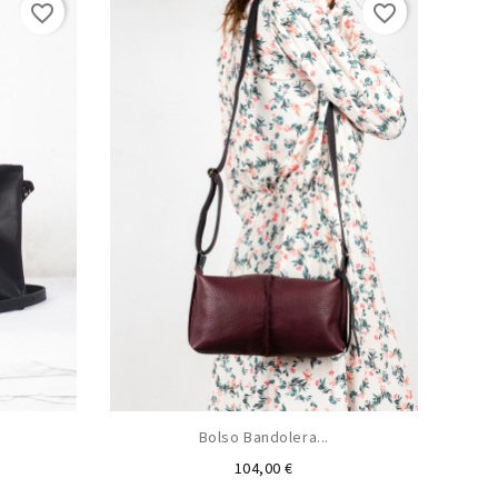
favorite_border
favorite_border
Bolso Bandolera...
Precio
104,00 €