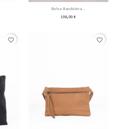
Bolso Bandolera...
Precio
106,00 €
favorite_border
favorite_border