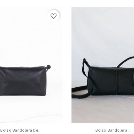
favorite_border
Bolso Bandolera De...
Bolso Bandolera...