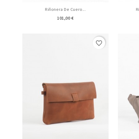
Riñonera De Cuero...
R
Precio
101,00 €
favorite_border