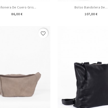
iñonera De Cuero Gris...
Bolso Bandolera De...
Precio
Precio
86,00 €
107,00 €
favorite_border