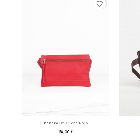
favorite_border
Riñonera De Cuero Rojo...
Precio
68,00 €