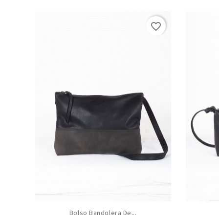
favorite_border
Bolso Bandolera De...