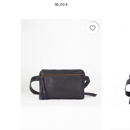
Precio
98,00 €
favorite_border