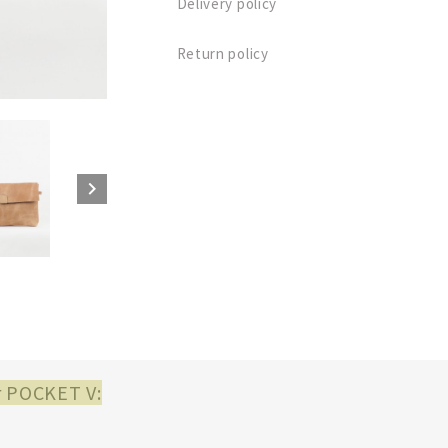
Delivery policy
Return policy

r POCKET V: