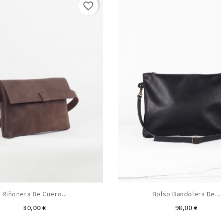
favorite_border
Riñonera De Cuero...
Bolso Bandolera De...
Precio
Precio
80,00 €
98,00 €