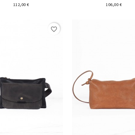
Precio
Precio
112,00 €
106,00 €
favorite_border