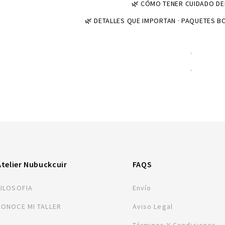
🌿 CÓMO TENER CUIDADO DE
🌿 DETALLES QUE IMPORTAN · PAQUETES B
*
*
*
*
Atelier Nubuckcuir
FAQS
FILOSOFIA
Envío
CONOCE MI TALLER
Aviso Legal