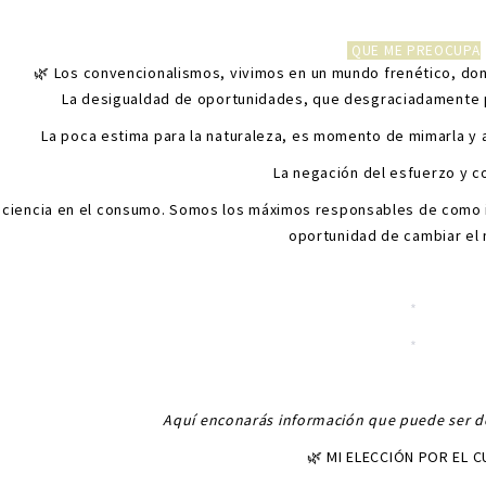
QUE ME PREOCUPA
🌿 Los convencionalismos, vivimos en un mundo frenético, do
La desigualdad de oportunidades, que desgraciadamente 
La poca estima para la naturaleza, es momento de mimarla y 
La negación del esfuerzo y c
sciencia en el consumo. Somos los máximos responsables de como 
oportunidad de cambiar el
*
*
*
*
Aquí enconarás información que puede ser de 
🌿 MI ELECCIÓN POR EL 