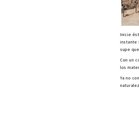
Inicie é
instante
supe que
Con un c
los mater
Ya no con
naturale
*
*
*