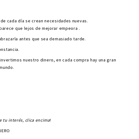
nde cada día se crean necesidades nuevas.
parece que lejos de mejorar empeora .
abrazarla antes que sea demasiado tarde.
onstancia.
invertimos nuestro dinero, en cada compra hay una gran
 mundo.
tu interés, clica encima
!
CUERO