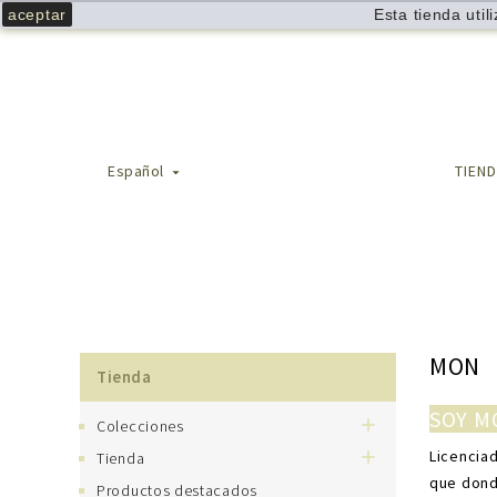
aceptar
Esta tienda uti
Español
TIEN

MON
Tienda
SOY M

Colecciones

Licenciad
Tienda
que dond
Productos destacados