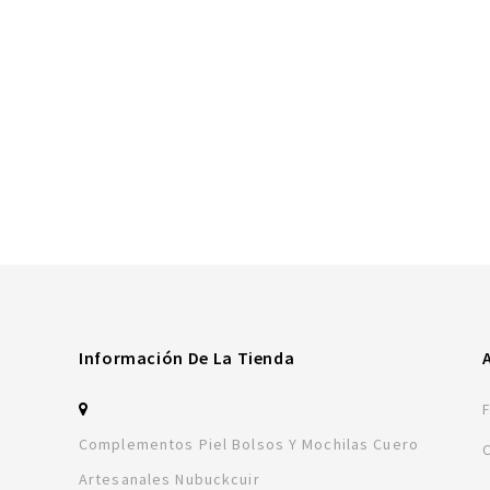
Información De La Tienda
Complementos Piel Bolsos Y Mochilas Cuero
Artesanales Nubuckcuir