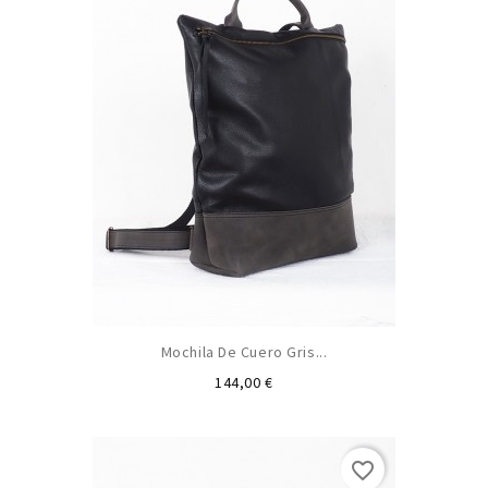
Mochila De Cuero Gris...
Precio
144,00 €
favorite_border