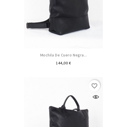
Mochila De Cuero Negra...
Precio
144,00 €
favorite_border