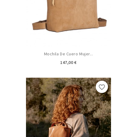
Mochila De Cuero Mujer...
Precio
147,00 €
favorite_border