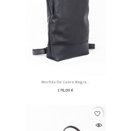
Mochila De Cuero Negra...
Precio
176,00 €
favorite_border