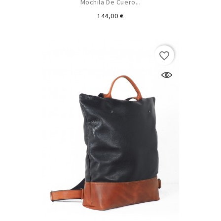
Mochila De Cuero...
Precio
144,00 €
favorite_border