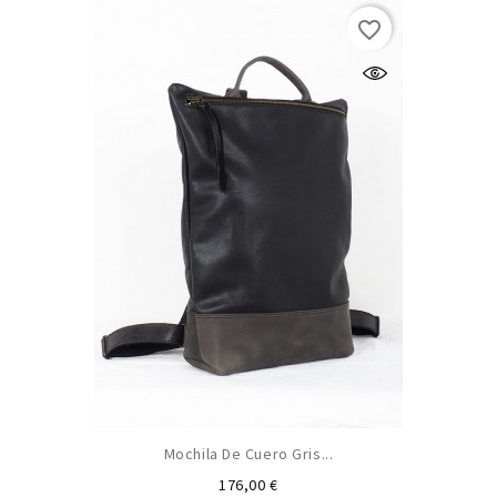
favorite_border
Mochila De Cuero Gris...
Precio
176,00 €