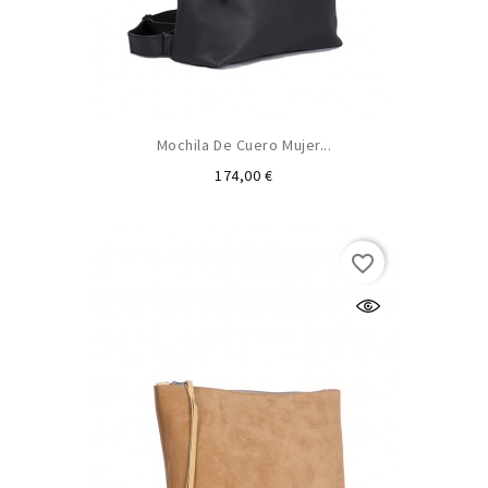
Mochila De Cuero Mujer...
Precio
174,00 €
favorite_border