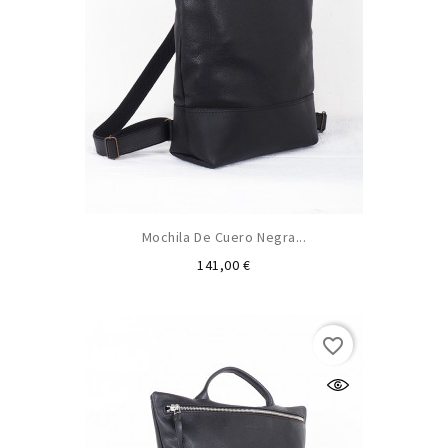
Mochila De Cuero Negra...
Precio
141,00 €
favorite_border