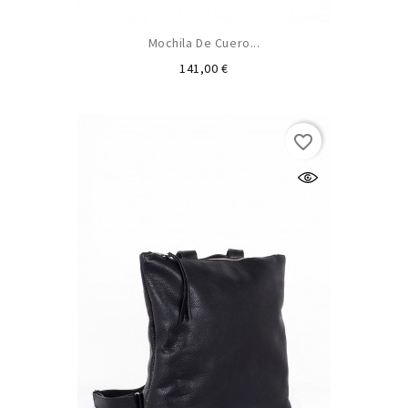
Mochila De Cuero...
Precio
141,00 €
favorite_border