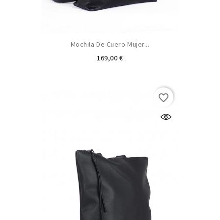
Mochila De Cuero Mujer...
Precio
169,00 €
favorite_border