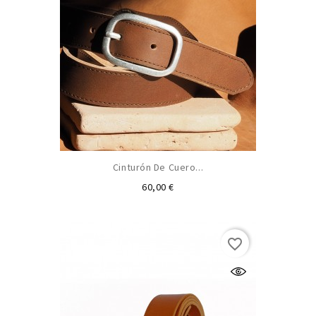
Cinturón De Cuero...
Precio
60,00 €
favorite_border