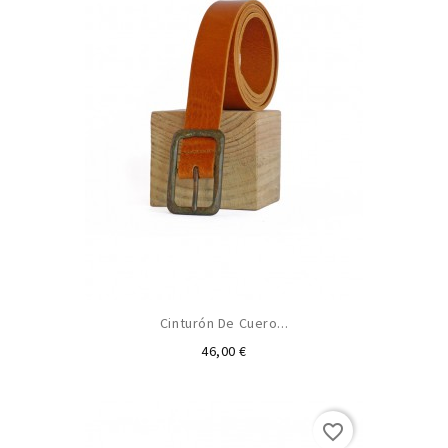
Cinturón De Cuero...
Precio
46,00 €
favorite_border