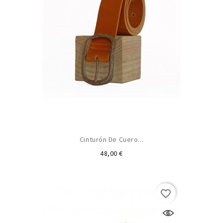
Cinturón De Cuero...
Precio
48,00 €
favorite_border