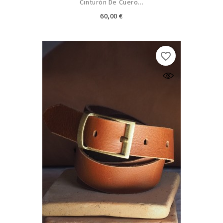
Cinturón De Cuero...
Precio
60,00 €
favorite_border