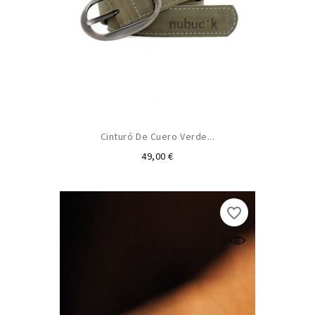
Cinturó De Cuero Verde...
Precio
49,00 €
favorite_border