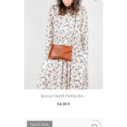
Bossa Clutch Petita De...
Preu
64,00 €
Fora D'estoc
favorite_border