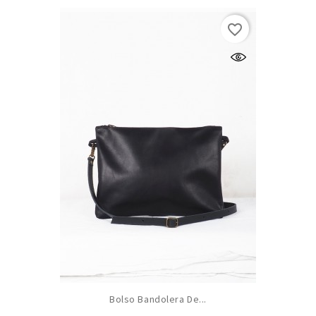
(1)
favorite_border
Bolso Bandolera De...