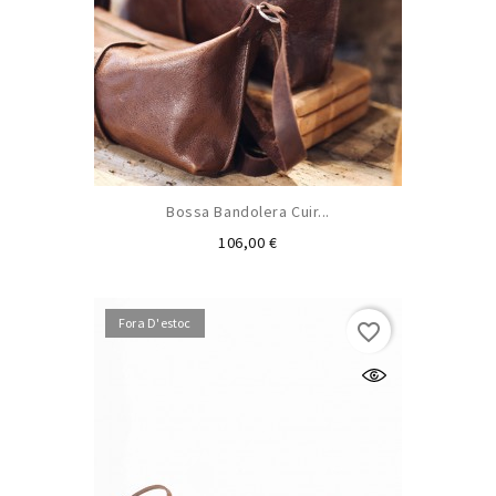
Bossa Bandolera Cuir...
Preu
106,00 €
Fora D'estoc
favorite_border