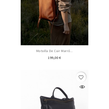
Motxilla De Cuir Marró...
Preu
199,00 €
favorite_border