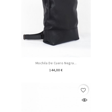
Mochila De Cuero Negra...
Preu
144,00 €
favorite_border