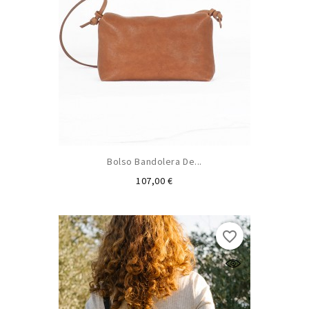
Bolso Bandolera De...
Preu
107,00 €
favorite_border