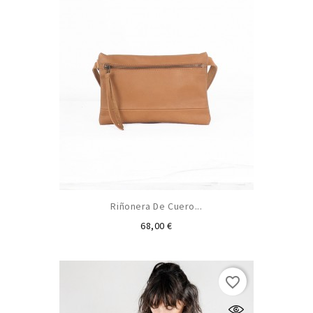
Riñonera De Cuero...
Preu
68,00 €
favorite_border