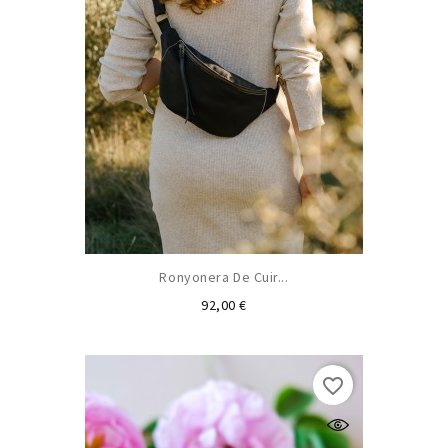
Ronyonera De Cuir...
Preu
92,00 €
favorite_border