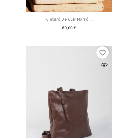
Cinturó De Cuir Marró...
Preu
60,00 €
favorite_border