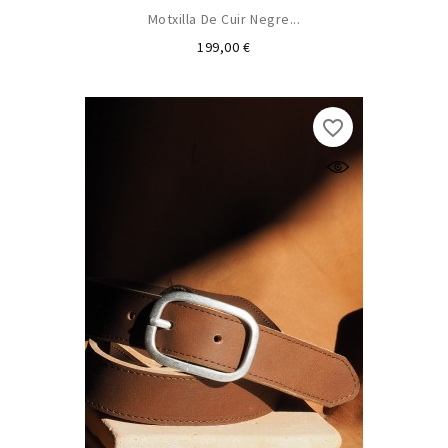
Motxilla De Cuir Negre...
Preu
199,00 €
favorite_border