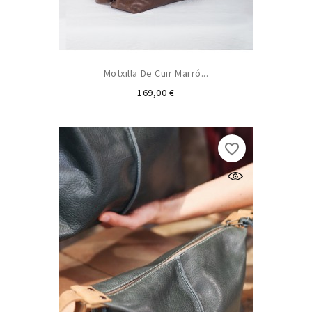
Motxilla De Cuir Marró...
Preu
169,00 €
favorite_border