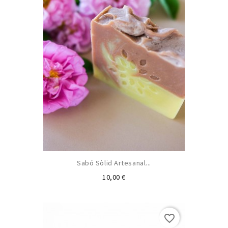
Sabó Sòlid Artesanal...
Preu
10,00 €
favorite_border