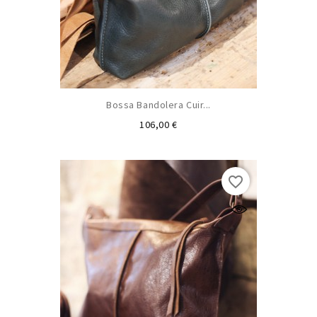
Bossa Bandolera Cuir...
Preu
106,00 €
favorite_border