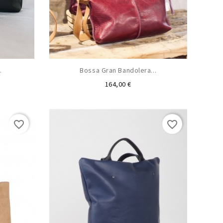
.
Bossa Gran Bandolera...
Preu
164,00 €
favorite_border
favorite_border