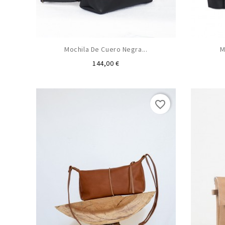
Mochila De Cuero Negra...
M
Preu
144,00 €
favorite_border