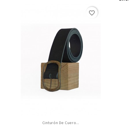
favorite_border
Cinturón De Cuero...