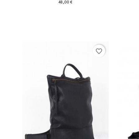
Preu
48,00 €
favorite_border