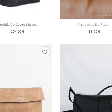
ochila De Cuero Mujer...
Arrecades De Plata...
Preu
Preu
174,00 €
87,00 €
favorite_border