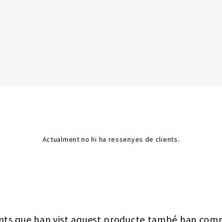
Actualment no hi ha ressenyes de clients.
ents que han vist aquest producte també han comp