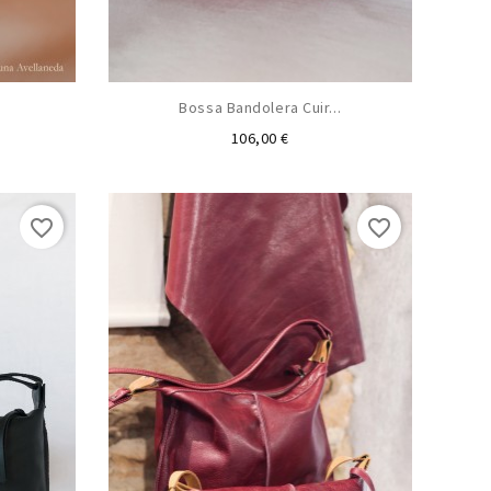
Bossa Bandolera Cuir...
Preu
106,00 €
favorite_border
favorite_border