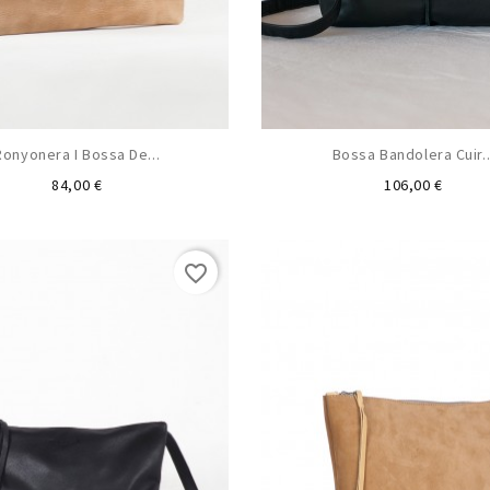
Ronyonera I Bossa De...
Bossa Bandolera Cuir..
Preu
Preu
84,00 €
106,00 €
favorite_border