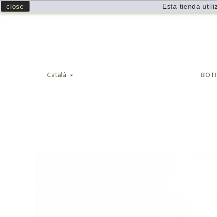
close
Esta tienda util
Català
BOT
