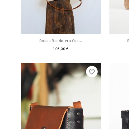
Bossa Bandolera Cuir...
Preu
106,00 €
favorite_border