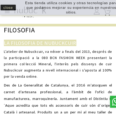
Esta tienda utiliza cookies y otras tecnologías par
close
que podamos mejorar su experiencia en nuestro

sitios.
FILOSOFIA
LA FILOSOFIA DE NUBUCKCUIR
L'atelier de Nubuckcuir, va néixer a finals del 2013, després de
la participació a la 080 BCN FASHION WEEK presentant la
primera col·lecció Mineral, l'interès pels dissenys de cuir
Nubuckcuir augmenta a nivell internacional i s'aposta al 100%
per la venda online.
Des de La Generalitat de Catalunya, el 2016 m'atorguen el
carnet d'artesana professional, a l'àmbit de l'ofici de
manufacturera, marroquineria. Juntament amb el Distintiu D
´Aque acredita que tots els accessoris de cuir són d´origen
Català i artesanal. Produïts un a un per mi al meu taller de