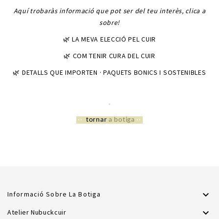
Aquí trobaràs informació que pot ser del teu interès, clica a
sobre!
🌿 LA MEVA ELECCIÓ PEL CUIR
🌿 COM TENIR CURA DEL CUIR
🌿 DETALLS QUE IMPORTEN · PAQUETS BONICS I SOSTENIBLES
*
*
··
tornar
a botiga
··

Informació Sobre La Botiga

Atelier Nubuckcuir