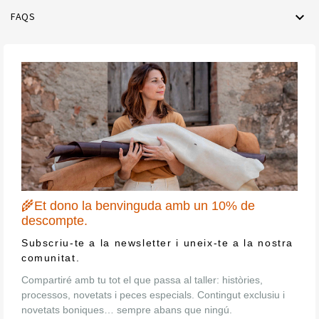

FAQS