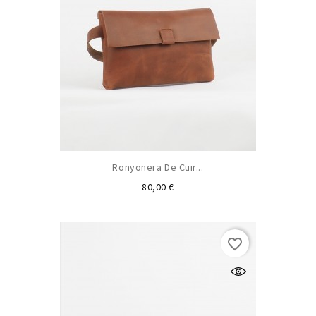
Ronyonera De Cuir...
Preu
80,00 €
favorite_border