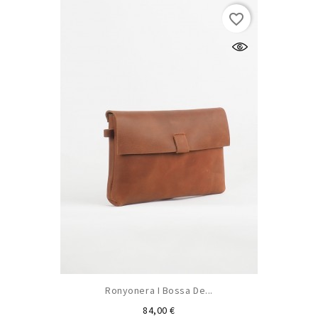
favorite_border
Ronyonera I Bossa De...
Preu
84,00 €