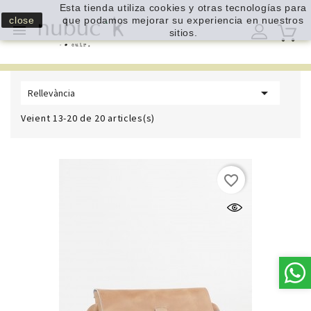
Esta tienda utiliza cookies y otras tecnologías para
close
que podamos mejorar su experiencia en nuestros

sitios.

Rellevància
Veient 13-20 de 20 articles(s)
favorite_border