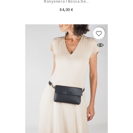
Ronyonera I Bossa De...
Preu
84,00 €
favorite_border