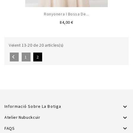
Ronyonera I Bossa De...
Preu
84,00 €
Veient 13-20 de 20 articles(s)

1
2

Informació Sobre La Botiga

Atelier Nubuckcuir

FAQS