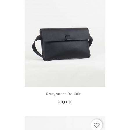
Ronyonera De Cuir...
Preu
80,00 €
favorite_border