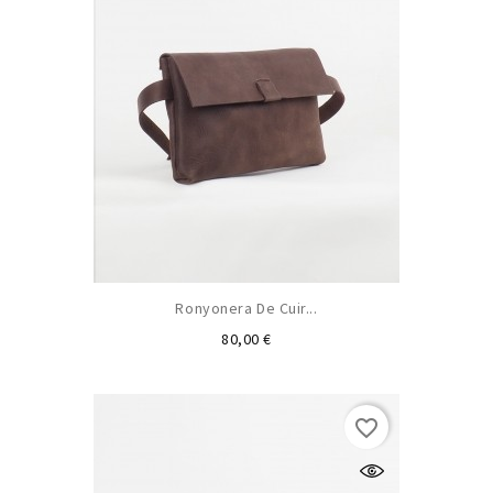
Ronyonera De Cuir...
Preu
80,00 €
favorite_border