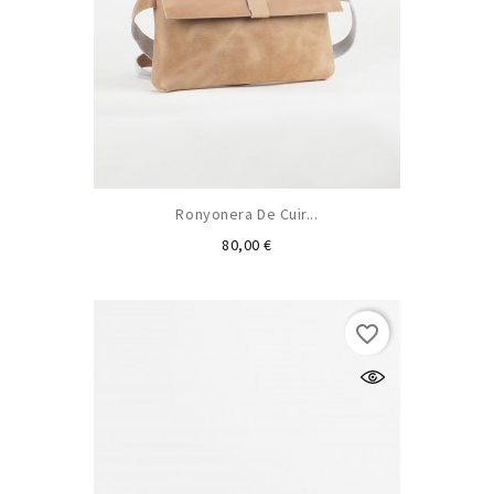
Ronyonera De Cuir...
Preu
80,00 €
favorite_border