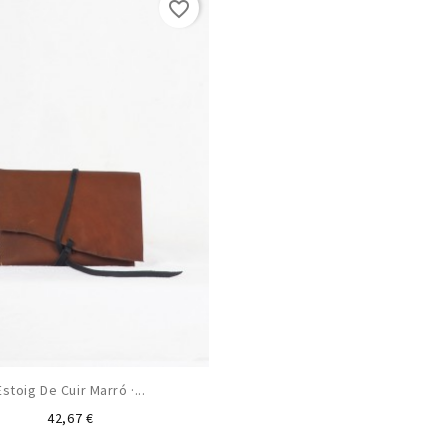
favorite_border
Estoig De Cuir Marró ·...
Preu
42,67 €