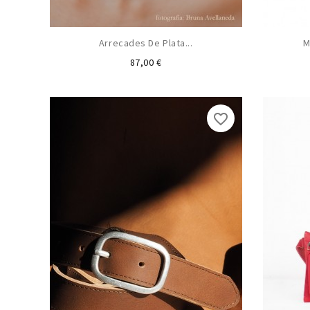
Arrecades De Plata...
M
Preu
87,00 €
favorite_border