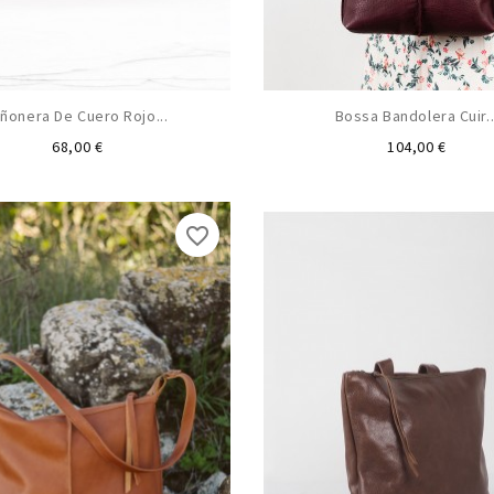
iñonera De Cuero Rojo...
Bossa Bandolera Cuir..
Preu
Preu
68,00 €
104,00 €
favorite_border