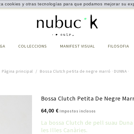
iza cookies y otras tecnologías para que podamos mejorar su exp
IGA
COL·LECCIONS
MANIFEST VISUAL
FILOSOFIA
Pàgina principal
Bossa Clutch petita de negre marró · DUNNA ·
Bossa Clutch Petita De Negre Mar
64,00 €
Impostos inclosos
La bossa Clutch de pell suau Duna 
les Illes Canàries.