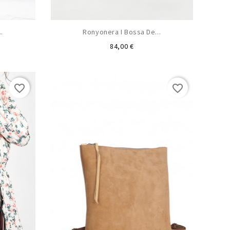
.
Ronyonera I Bossa De...
Preu
84,00 €
favorite_border
favorite_border