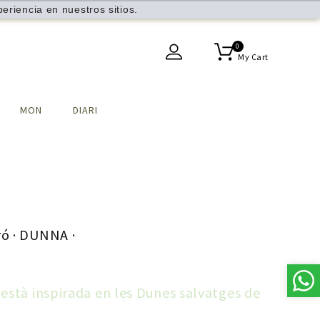
eriencia en nuestros sitios.
0
My Cart
MON
DIARI
ró · DUNNA ·
està inspirada en les Dunes salvatges de