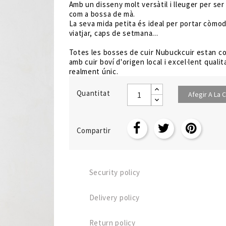
Amb un disseny molt versàtil i lleuger per se
com a bossa de mà.
La seva mida petita és ideal per portar còmod
viatjar, caps de setmana...
Totes les bosses de cuir Nubuckcuir estan c
amb cuir boví d'origen local i excel·lent qualit
realment únic.
Quantitat
Afegir A La C
Compartir
Security policy
Delivery policy
Return policy